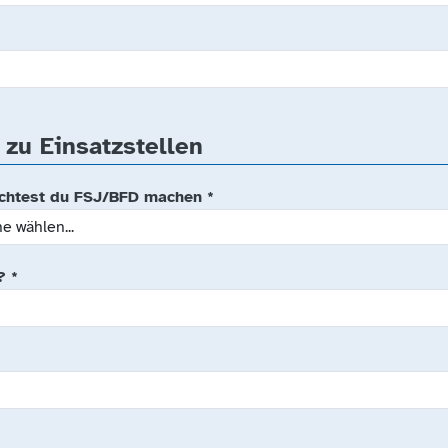
zu Einsatzstellen
öchtest du FSJ/BFD machen
*
n?
*