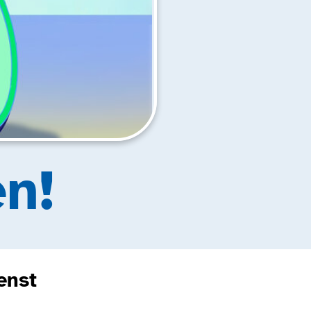
n!
enst