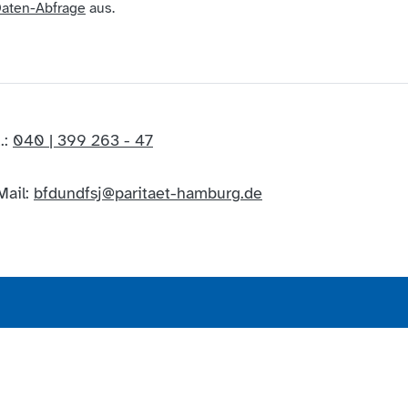
Daten-Abfrage
aus.
.:
040 | 399 263 - 47
Mail:
bfdundfsj@paritaet-hamburg.de