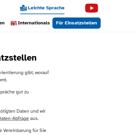
Leichte Sprache
en
Internationals
Für Einsatzstellen
tzstellen
rientierung gibt, worauf
mmt.
espräche gut zu
ötigten Daten und wir
Daten-Abfrage
aus.
e Vereinbarung für Sie